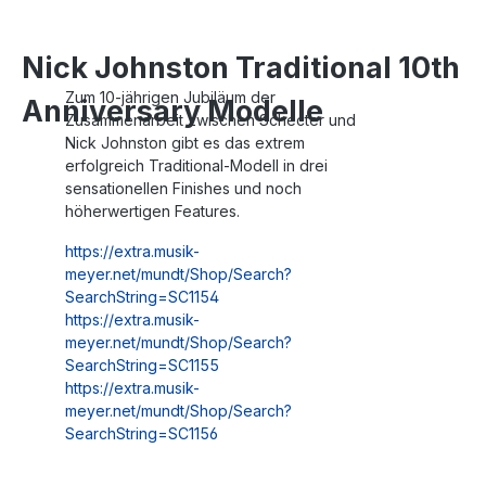
Nick Johnston Traditional 10th
Zum 10-jährigen Jubiläum der
Anniversary Modelle
Zusammenarbeit zwischen Schecter und
Nick Johnston gibt es das extrem
erfolgreich Traditional-Modell in drei
sensationellen Finishes und noch
höherwertigen Features.
https://extra.musik-
meyer.net/mundt/Shop/Search?
SearchString=SC1154
https://extra.musik-
meyer.net/mundt/Shop/Search?
SearchString=SC1155
https://extra.musik-
meyer.net/mundt/Shop/Search?
SearchString=SC1156